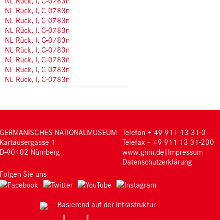
NL Rück, I, C-0783n
NL Rück, I, C-0783n
NL Rück, I, C-0783n
NL Rück, I, C-0783n
NL Rück, I, C-0783n
NL Rück, I, C-0783n
NL Rück, I, C-0783n
NL Rück, I, C-0783n
NL Rück, I, C-0783n
GERMANISCHES NATIONALMUSEUM
Telefon + 49 911 13 31-0
Kartäusergasse 1
Telefax + 49 911 13 31-200
D-90402 Nürnberg
www.gnm.de
|
Impressum
Datenschutzerklärung
Folgen Sie uns
Basierend auf der Infrastruktur