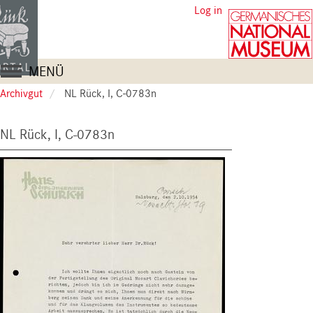
Skip
User
Log in
to
account
main
content
menu
Main
MENÜ
navigation
Archivgut
NL Rück, I, C-0783n
NL Rück, I, C-0783n