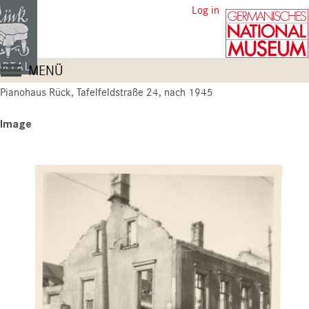
Skip
User
Log in
to
account
main
content
menu
Main
MENÜ
navigation
Pianohaus Rück, Tafelfeldstraße 24, nach 1945
Image