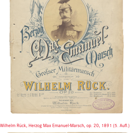
Wilhelm Rück, Herzog Max Emanuel-Marsch, op. 20, 1891 (5. Aufl.)