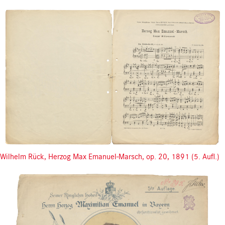
Wilhelm Rück, Herzog Max Emanuel-Marsch, op. 20, 1891 (5. Aufl.)