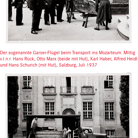
Der sogenannte Garser-Flügel beim Transport ins Mozarteum. Mittig
v.l.n.r. Hans Rück, Otto Marx (beide mit Hut), Karl Haber, Alfred Heidl
und Hans Schurich (mit Hut), Salzburg, Juli 1937