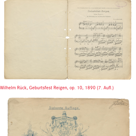
Wilhelm Rück, Geburtsfest Reigen, op. 10, 1890 (7. Aufl.)