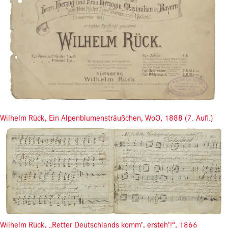
Wilhelm Rück, Ein Alpenblumensträußchen, WoO, 1888 (7. Aufl.)
Wilhelm Rück, „Retter Deutschlands komm’, ersteh’!“, 1866