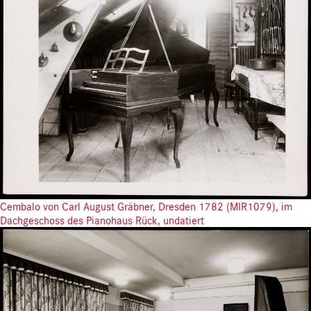
Cembalo von Carl August Gräbner, Dresden 1782 (MIR1079), im
Dachgeschoss des Pianohaus Rück, undatiert