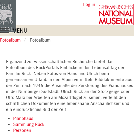
Skip
User
Log in
to
account
main
content
menu
Main
MENÜ
navigation
Fotoalbum
Fotoalbum
Ergänzend zur wissenschaftlichen Recherche bietet das
Fotoalbum des RückPortals Einblicke in den Lebensalltag der
Familie Rück. Neben Fotos von Hans und Ulrich beim
gemeinsamen Urlaub in den Alpen vermitteln Bilddokumente aus
der Zeit nach 1945 die Ausmaße der Zerstörung des Pianohauses
in der Nürnberger Südstadt. Ulrich Rück an der Stockgeige oder
Otto Marx bei Arbeiten am Mozartflügel zu sehen, verleiht den
schriftlichen Dokumenten eine lebensnahe Anschaulichkeit und
ein eindrückliches Bild der Zeit.
Pianohaus
Sammlung Rück
Personen