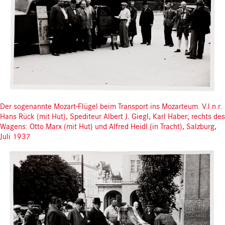
Der sogenannte Mozart-Flügel beim Transport ins Mozarteum. V.l.n.r.
Hans Rück (mit Hut), Spediteur Albert J. Giegl, Karl Haber; rechts des
Wagens: Otto Marx (mit Hut) und Alfred Heidl (in Tracht), Salzburg,
Juli 1937