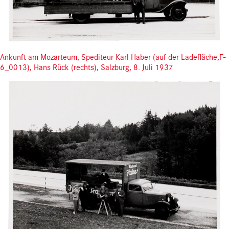
Ankunft am Mozarteum; Spediteur Karl Haber (auf der Ladefläche,F-
6_0013), Hans Rück (rechts), Salzburg, 8. Juli 1937